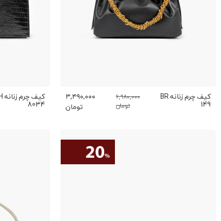
کیف چرم زنانه BR
۳,۴۹۰,۰۰۰
کیف چر
۶,۹۸۰,۰۰۰
8034
149
تومان
تومان