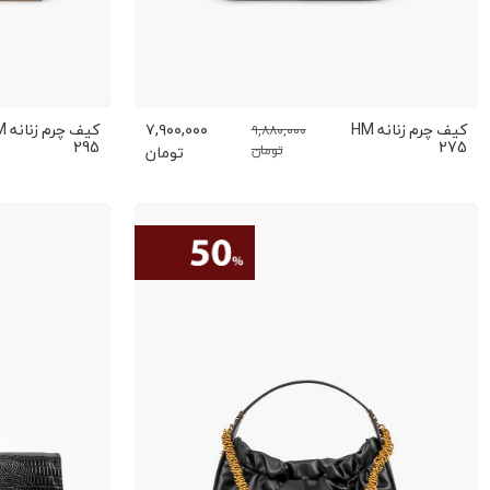
کیف چرم زنانه HM
۷,۹۰۰,۰۰۰
کیف چ
۹,۸۸۰,۰۰۰
295
275
تومان
تومان