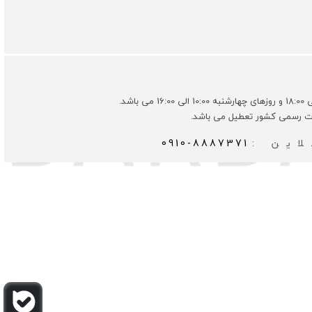
ات رسمی کشور تعطیل می باشد.
این :
0910-8887371
وسعه توسط
گیو