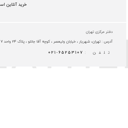
خرید آنلاین ا
دفتر مرکزی تهران
آدرس : تهران، شهریار ، خیابان ولیعصر ، کوچه آقا جانلو ، پلاک 24 واحد 7
تلفن :
021-65253107
تمامی حقوق 