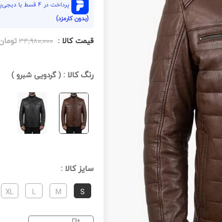
پرداخت در 4 قسط با دیجی‌پی هر قسط
(بدون کارمزد)
قیمت کالا :
تومان
۳۴,۹۸۰,۰۰۰
رنگ کالا :
(
گردویی شبرو
)
سایز کالا :
XL
L
M
S