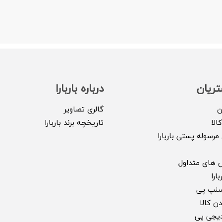
ریان
درباره باربارا
ن
گالری تصاویر
الا
تاریخچه برند باربارا
مرسوله پستی باربارا
 های متداول
ارا
سنپ پی
ن کالا
 دیجی پی