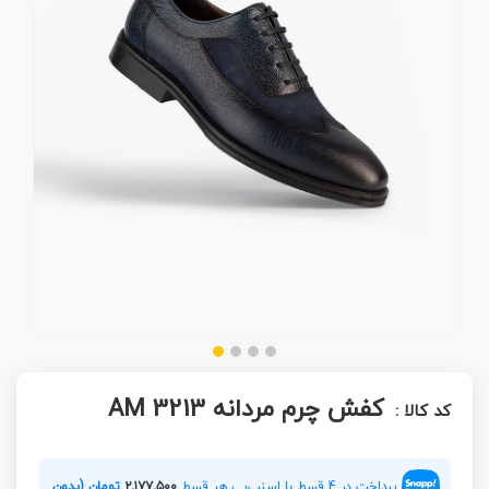
کفش چرم مردانه AM 3213
کد کالا :
پرداخت در 4 قسط با اسنپ‌پی هر قسط
۲,۱۷۷,۵۰۰
تومان (بدون