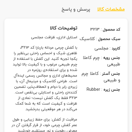
مشخصات کالا
پرسش و پاسخ
توضیحات کالا
3213
:
کد محصول
استایل اداری، ظرافت مجلسی
:
کلاسیک
سبک محصول
:
مجلسی
با کفش چرمی مردانه‌ باربارا کد ۳۲۱3،
کاربرد
ظاهری شیک و احساس راحتی بی‌نظیر را
:
چرم کاملا
جنس رویه
یکجا تجربه کنید. این کفش با استفاده از
طبیعی
چرم طبیعی مرغوب و با کیفیت بالا تولید
شده و برای استفاده‌ی روزمره در
:
کاملا چرم
جنس آستر
محیط‌های اداری و مجالس رسمی ایده‌آل
و طبیعی
است. طراحی کلاسیک و مینیمال آن، با
زیره‌ی رابر با دوام و انعطاف‌پذیر، تضمین
Rubber
:
جنس زیره
کننده‌ی راحتی و استایلی بی‌نقص است.
۳۲۱3 فقط یک کفش نیست؛ نمادی از
ظرافت و کیفیت است که به شما کمک
می‌کند در هر موقعیتی بدرخشید.
مراقبت از کفش: برای حفظ زیبایی و طول
عمر کفش چرمی خود، از قرار گرفتن آن در
معرض رطوبت و نور مستقیم خورشید