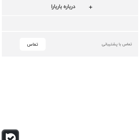
درباره باربارا
تماس
تماس با پشتیبانی
تمامی حقوق مادی و معنوی این سایت متعلق به فروشگاه چرم
باربارا می باشد
طراحی و توسعه توسط گیو