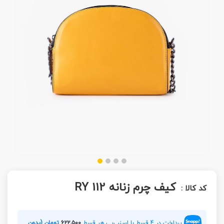
کیف چرم زنانه RY 112
کد کالا :
پرداخت در 4 قسط با اسنپ‌پی هر قسط
۶۲۲,۵۰۰
تومان (بدون