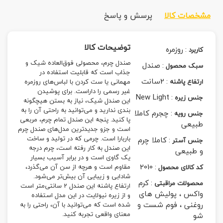
مشخصات کالا
پرسش و پاسخ
توضیحات کالا
:
روزمره
کاربرد
صندل چرم،
محصولی فوق‌العاده شیک و
:
صندل
سبک محصول
جذاب است که قابلیت استفاده در
:
2سانت
ارتفاع پاشنه
مهمانی یا ست کردن با لباس‌های روزمره
غیر رسمی را داراست. برای پوشیدن
New Light
:
جنس زیره
این
صندل
شیک، نیاز به بستن هیچگونه
بندی ندارید و می‌توانید به راحتی آن را به
:
چجرم کاملا
جنس رویه
پا کنید. پنجه این صندل تمام چرم، مربعی
طبیعی
است و جزو جدیدترین مدل‌های صندل چرم
باربارا است. چرمی که در تولید و ساخت
:
کاملا چرم
جنس آستر
این صندل به کار رفته است،
چرم
درجه
و طبیعی
یک گاوی است و در برابر آسیب بسیار
2010
:
مقاوم است و هرچه از سن آن می‌گذرد،
کد کالای محصول
شادابی و زیبایی آن بیش‌تر می‌شود.
:
کرم
محصولات مراقبتی
ارتفاع پاشنه این صندل 2 سانتی‌متر است
واکس ، پولیش های
و از زیره نیولایت در این مدل استفاده
روغنی ، فوم شست و
شده است که می‌توانید با آن، راحتی را به
معنای واقعی تجربه کنید.
شو