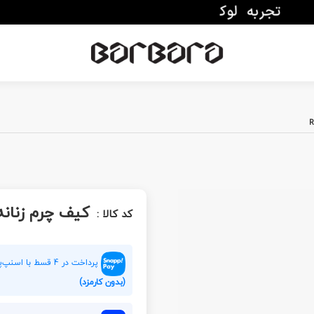
کیف چرم زنانه Y 106
کد کالا :
پرداخت در 4 قسط با اسنپ‌پی هر قسط
(بدون کارمزد)