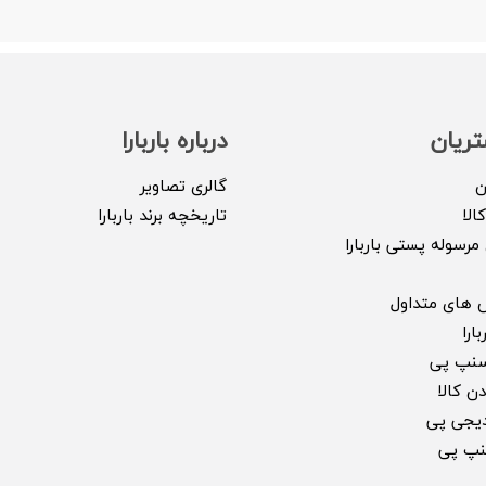
ریان
درباره باربارا
ن
گالری تصاویر
الا
تاریخچه برند باربارا
مرسوله پستی باربارا
 های متداول
ارا
سنپ پی
ن کالا
 دیجی پی
سنپ پی