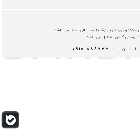
ات رسمی کشور تعطیل می باشد.
این :
0910-8887371
وسعه توسط
گیو