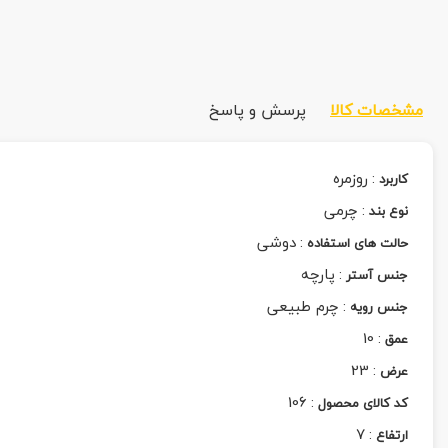
مشخصات کالا
پرسش و پاسخ
:
روزمره
کاربرد
:
چرمی
نوع بند
:
دوشی
حالت های استفاده
:
پارچه
جنس آستر
:
چرم طبیعی
جنس رویه
10
:
عمق
23
:
عرض
106
:
کد کالای محصول
7
:
ارتفاع