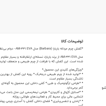
توضیحات کالا
*کفش چرم مردانه باربارا (Barbara) مدل AM-331 EVA– دوام بی‌نظیر و راحتی در هر قدم*
مدل AM-331 EVA از برند باربارا، نسخه‌ای ارتقایافته و ب
شده است. این کفش که با ظرافت از چرم طبیعی و منعطف تولید
*ویژگی‌های کلیدی این محصول:*
* *تولید شده از چرم طبیعی درجه‌یک:* رویه این کفش از بهترین ل
تاشدگی بسیار مقاوم است.
* *طراحی ارگونومیک و طبی:* کفی داخلی این محصول به گونه‌ای طر
شو
کمر برمی‌دارد.
* *استایل کژوال و کاربردی:* طراحی نیمه‌رسمی این مدل باعث می‌ش
انتخابی عالی برای محیط کار و فعالیت‌های طولانی روزانه.
* *راحتی و تنفس‌پذیری:* فضای داخلی کفش با آستری چرمی پوشاند
آورد.