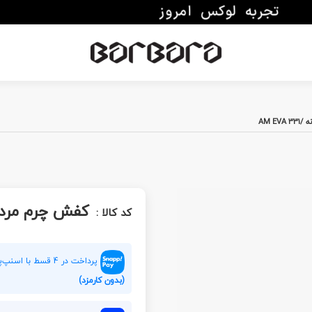
AM EV
کفش چرم مردانه /331 
کد کالا :
پرداخت در 4 قسط با اسنپ‌پی هر قسط
(بدون کارمزد)