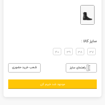
سایز کالا :
40
39
38
37
شعب خرید حضوری
راهنمای سایز
موجود شد خبرم کن