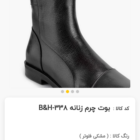
بوت چرم زنانه B&H-338
کد کالا :
رنگ کالا :
(
مشکی فلوتر
)