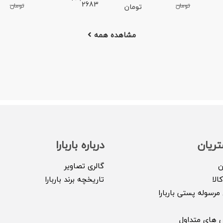
2683
تومان
تومان
تومان
مشاهده همه
ریان
درباره باربارا
ن
گالری تصاویر
الا
تاریخچه برند باربارا
مرسوله پستی باربارا
 های متداول