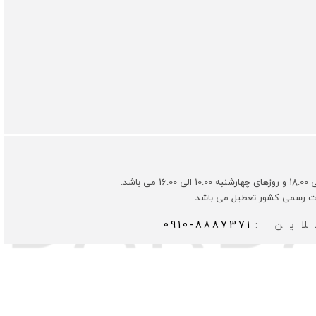
ات رسمی کشور تعطیل می باشد.
این :
0910-8887371