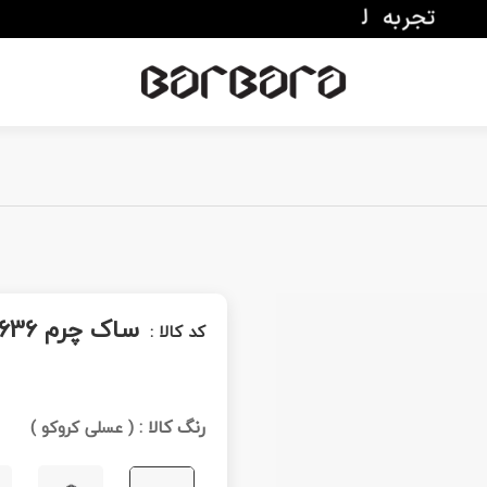
ساک چرم A 2636
کد کالا :
رنگ کالا :
(
عسلی کروکو
)