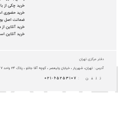
خرید چکی از بارب
خرید حضوری ا
ضمانت اصل بود
خرید آنلاین از
خرید آنلاین ا
دفتر مرکزی تهران
آدرس : تهران، شهریار ، خیابان ولیعصر ، کوچه آقا جانلو ، پلاک 24 واحد 7
تلفن :
021-65253107