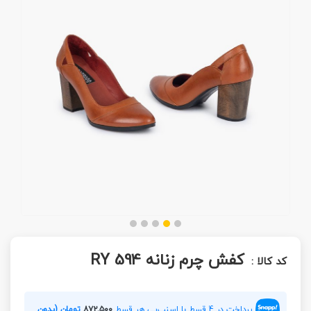
کفش چرم زنانه RY 594
کد کالا :
پرداخت در 4 قسط با اسنپ‌پی هر قسط
۸۷۲,۵۰۰
تومان (بدون