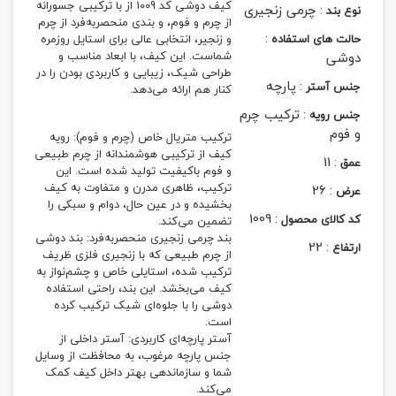
کیف دوشی کد 1009 از با ترکیبی جسورانه
:
چرمی زنجیری
نوع بند
از چرم و فوم، و بندی منحصربه‌فرد از چرم
:
حالت های استفاده
و زنجیر، انتخابی عالی برای استایل روزمره
دوشی
شماست. این کیف، با ابعاد مناسب و
طراحی شیک، زیبایی و کاربردی بودن را در
:
پارچه
جنس آستر
کنار هم ارائه می‌دهد.
:
ترکیب چرم
جنس رویه
و فوم
ترکیب متریال خاص (چرم و فوم): رویه
کیف از ترکیبی هوشمندانه از چرم طبیعی
11
:
عمق
و فوم باکیفیت تولید شده است. این
ترکیب، ظاهری مدرن و متفاوت به کیف
26
:
عرض
بخشیده و در عین حال، دوام و سبکی را
1009
:
کد کالای محصول
تضمین می‌کند.
بند چرمی زنجیری منحصربه‌فرد: بند دوشی
22
:
ارتفاع
از چرم طبیعی که با زنجیری فلزی ظریف
ترکیب شده، استایلی خاص و چشم‌نواز به
کیف می‌بخشد. این بند، راحتی استفاده
دوشی را با جلوه‌ای شیک ترکیب کرده
است.
آستر پارچه‌ای کاربردی: آستر داخلی از
جنس پارچه مرغوب، به محافظت از وسایل
شما و سازماندهی بهتر داخل کیف کمک
می‌کند.