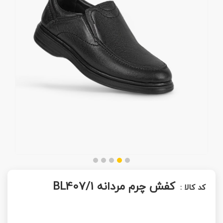
کفش چرم مردانه BL407/1
کد کالا :