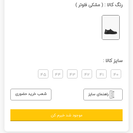
رنگ کالا :
(
مشکی فلوتر
)
سایز کالا :
45
44
43
42
41
40
شعب خرید حضوری
راهنمای سایز
موجود شد خبرم کن