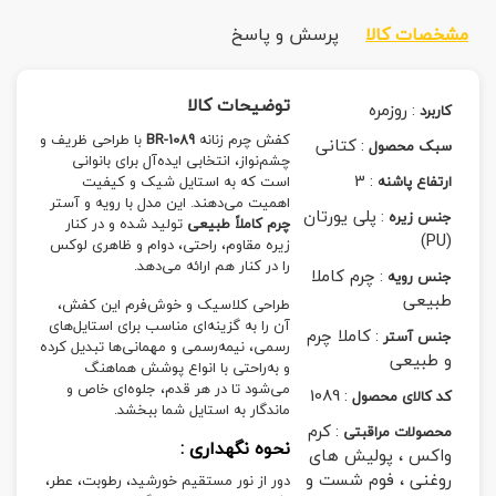
مشخصات کالا
پرسش و پاسخ
توضیحات کالا
:
روزمره
کاربرد
کفش چرم زنانه
BR-1089
با طراحی ظریف و
:
کتانی
سبک محصول
چشم‌نواز، انتخابی ایده‌آل برای بانوانی
3
:
ارتفاع پاشنه
است که به استایل شیک و کیفیت
اهمیت می‌دهند. این مدل با رویه و آستر
:
پلی یورتان
جنس زیره
چرم کاملاً طبیعی
تولید شده و در کنار
(PU)
زیره مقاوم، راحتی، دوام و ظاهری لوکس
را در کنار هم ارائه می‌دهد.
:
چرم کاملا
جنس رویه
طبیعی
طراحی کلاسیک و خوش‌فرم این کفش،
آن را به گزینه‌ای مناسب برای استایل‌های
:
کاملا چرم
جنس آستر
رسمی، نیمه‌رسمی و مهمانی‌ها تبدیل کرده
و طبیعی
و به‌راحتی با انواع پوشش هماهنگ
می‌شود تا در هر قدم، جلوه‌ای خاص و
1089
:
کد کالای محصول
ماندگار به استایل شما ببخشد.
:
کرم
محصولات مراقبتی
نحوه نگهداری :
واکس ، پولیش های
روغنی ، فوم شست و
دور از نور مستقیم خورشید، رطوبت، عطر،