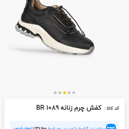
کفش چرم زنانه BR 1089
کد کالا :
پرداخت در 4 قسط با اسنپ‌پی هر قسط
۱,۲۴۷,۵۰۰
تومان (بدون