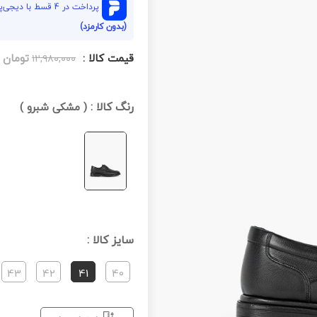
پرداخت در 4 قسط با دیجی‌پی هر قسط
(بدون کارمزد)
قیمت کالا :
تومان
۱۲,۹۸۰,۰۰۰
رنگ کالا :
(
مشکی شبرو
)
سایز کالا :
43
42
41
40