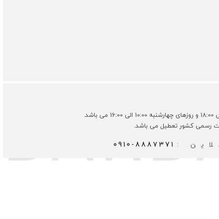
ات رسمی کشور تعطیل می باشد.
این :
0910-8887371