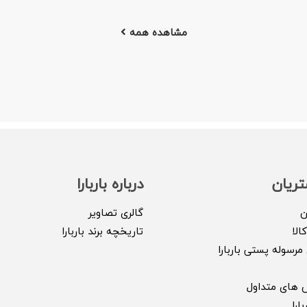
مشاهده همه
ریان
درباره باربارا
ن
گالری تصاویر
الا
تاریخچه برند باربارا
مرسوله پستی باربارا
 های متداول
ارا