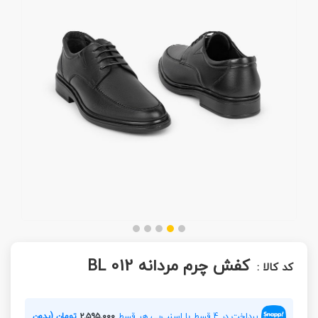
کفش چرم مردانه BL 012
کد کالا :
پرداخت در 4 قسط با اسنپ‌پی هر قسط
۲,۵۹۵,۰۰۰
تومان (بدون