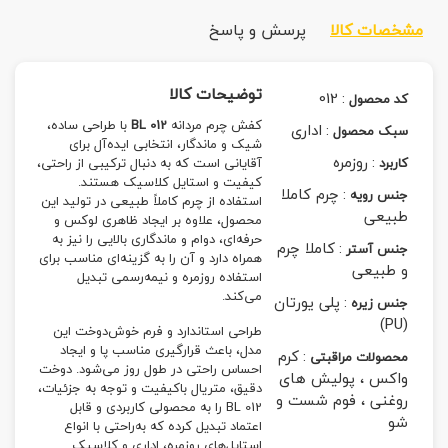
مشخصات کالا
پرسش و پاسخ
توضیحات کالا
012
:
کد محصول
کفش چرم مردانه
BL 012
با طراحی ساده،
:
اداری
سبک محصول
شیک و ماندگار، انتخابی ایده‌آل برای
:
روزمره
کاربرد
آقایانی است که به دنبال ترکیبی از راحتی،
کیفیت و استایل کلاسیک هستند.
:
چرم کاملا
جنس رویه
استفاده از چرم کاملاً طبیعی در تولید این
طبیعی
محصول، علاوه بر ایجاد ظاهری لوکس و
حرفه‌ای، دوام و ماندگاری بالایی را نیز به
:
کاملا چرم
جنس آستر
همراه دارد و آن را به گزینه‌ای مناسب برای
و طبیعی
استفاده روزمره و نیمه‌رسمی تبدیل
می‌کند.
:
پلی یورتان
جنس زیره
(PU)
طراحی استاندارد و فرم خوش‌دوخت این
مدل، باعث قرارگیری مناسب پا و ایجاد
:
کرم
محصولات مراقبتی
احساس راحتی در طول روز می‌شود. دوخت
واکس ، پولیش های
دقیق، متریال باکیفیت و توجه به جزئیات،
روغنی ، فوم شست و
BL 012 را به محصولی کاربردی و قابل
شو
اعتماد تبدیل کرده که به‌راحتی با انواع
استایل‌های روزمره، اداری و کلاسیک