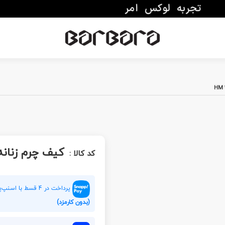
کیف چرم زنانه M 288
کد کالا :
پرداخت در 4 قسط با اسنپ‌پی هر قسط
(بدون کارمزد)