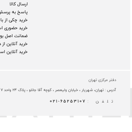
ارسال کالا
پاسخ به پرسش
خرید چکی از بارب
خرید حضوری ا
ضمانت اصل بود
خرید آنلاین از
خرید آنلاین ا
دفتر مرکزی تهران
آدرس : تهران، شهریار ، خیابان ولیعصر ، کوچه آقا جانلو ، پلاک 24 واحد 7
تلفن :
021-65253107