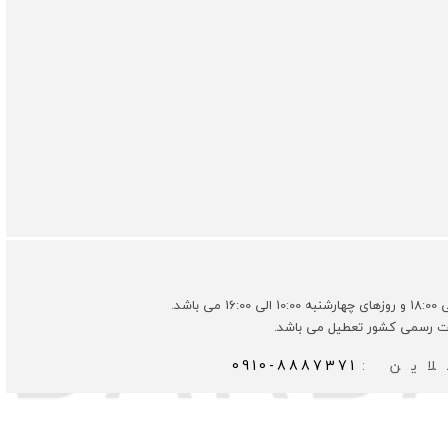
ات رسمی کشور تعطیل می باشد.
این :
0910-8887371