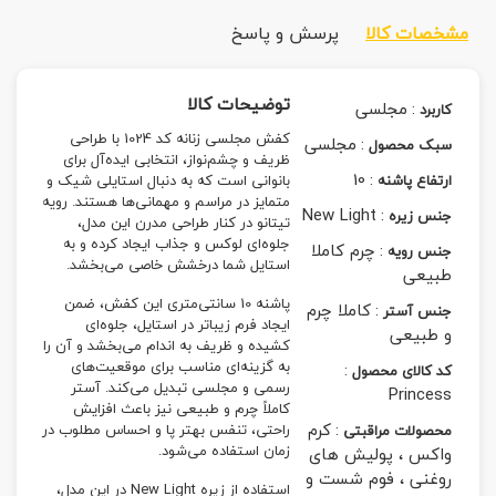
مشخصات کالا
پرسش و پاسخ
توضیحات کالا
:
مجلسی
کاربرد
کفش مجلسی زنانه کد 1024 با طراحی
:
مجلسی
سبک محصول
ظریف و چشم‌نواز، انتخابی ایده‌آل برای
10
:
ارتفاع پاشنه
بانوانی است که به دنبال استایلی شیک و
متمایز در مراسم و مهمانی‌ها هستند. رویه
New Light
:
جنس زیره
تیتانو در کنار طراحی مدرن این مدل،
جلوه‌ای لوکس و جذاب ایجاد کرده و به
:
چرم کاملا
جنس رویه
استایل شما درخشش خاصی می‌بخشد.
طبیعی
پاشنه 10 سانتی‌متری این کفش، ضمن
:
کاملا چرم
جنس آستر
ایجاد فرم زیباتر در استایل، جلوه‌ای
و طبیعی
کشیده و ظریف به اندام می‌بخشد و آن را
به گزینه‌ای مناسب برای موقعیت‌های
:
کد کالای محصول
رسمی و مجلسی تبدیل می‌کند. آستر
Princess
کاملاً چرم و طبیعی نیز باعث افزایش
:
کرم
راحتی، تنفس بهتر پا و احساس مطلوب در
محصولات مراقبتی
زمان استفاده می‌شود.
واکس ، پولیش های
روغنی ، فوم شست و
استفاده از زیره New Light در این مدل،