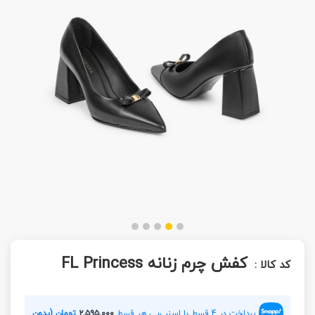
کفش چرم زنانه FL Princess
کد کالا :
پرداخت در 4 قسط با اسنپ‌پی هر قسط
۲,۵۹۵,۰۰۰
تومان (بدون