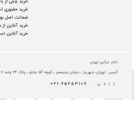
خرید چکی از بارب
خرید حضوری ا
ضمانت اصل بود
خرید آنلاین از
خرید آنلاین ا
دفتر مرکزی تهران
آدرس : تهران، شهریار ، خیابان ولیعصر ، کوچه آقا جانلو ، پلاک 24 واحد 7
تلفن :
021-65253107