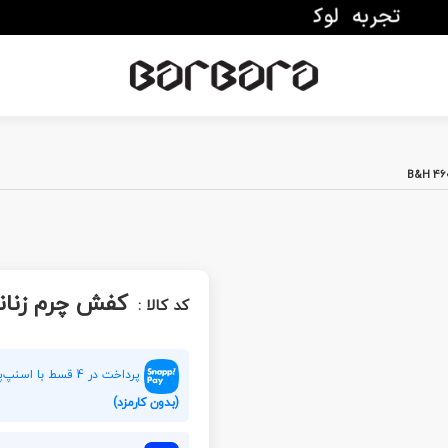
کفش چرم زنانه H 460
کد کالا :
پرداخت در 4 قسط با اسنپ‌پی هر قسط
(بدون کارمزد)