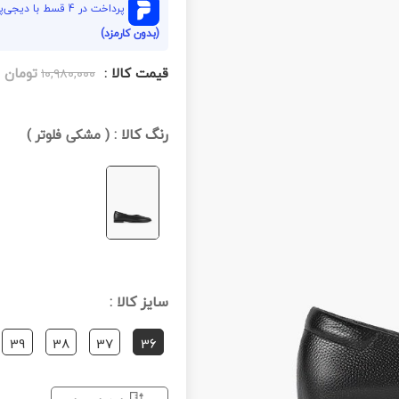
پرداخت در 4 قسط با دیجی‌پی هر قسط
(بدون کارمزد)
قیمت کالا :
تومان
۱۰,۹۸۰,۰۰۰
رنگ کالا :
(
مشکی فلوتر
)
سایز کالا :
39
38
37
36