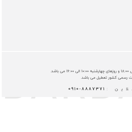
ات رسمی کشور تعطیل می باشد.
این :
0910-8887371