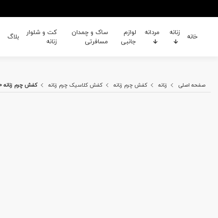
زنانه
مردانه
لوازم
ساک و چمدان
کت و شلوار
خانه
بلاگ
جانبی
مسافرتی
زنانه
صفحه اصلی
زنانه
کفش چرم زنانه
کفش کلاسیک چرم زنانه
کفش چرم زنانه B&H 460