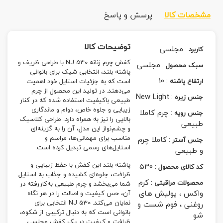
مشخصات کالا
پرسش و پاسخ
توضیحات کالا
:
مجلسی
کاربرد
کفش چرم زنانه NJ 530 با طراحی ظریف و
:
مجلسی
سبک محصول
پاشنه بلند، انتخابی شیک برای بانوانی
10
:
ارتفاع پاشنه
است که به جزئیات استایل خود اهمیت
می‌دهند. در تولید این محصول از چرم
New Light
:
جنس زیره
طبیعی باکیفیت استفاده شده که در کنار
زیبایی و جلوه خاص، دوام و ماندگاری
:
چرم کاملا
جنس رویه
بالایی را نیز به همراه دارد. طراحی کلاسیک
طبیعی
و چشم‌نواز این مدل، آن را به گزینه‌ای
مناسب برای مهمانی‌ها، مراسم و
:
کاملا چرم
جنس آستر
استایل‌های رسمی تبدیل کرده است.
و طبیعی
پاشنه بلند این کفش با حفظ زیبایی و
530
:
کد کالای محصول
ظرافت، جلوه‌ای کشیده و جذاب به استایل
:
کرم
محصولات مراقبتی
شما می‌بخشد و چرم طبیعی به‌کاررفته در
واکس ، پولیش های
آن، حس کیفیت و اصالت را در هر نگاه
نمایان می‌کند. NJ 530 انتخابی برای
روغنی ، فوم شست و
بانوانی است که به دنبال ترکیبی از شکوه،
شو
ظرافت و کیفیت در یک کفش مجلسی