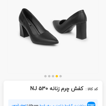
کفش چرم زنانه NJ 530
کد کالا :
پرداخت در 4 قسط با اسنپ‌پی هر قسط
۱,۸۲۰,۰۰۰
تومان (بدون