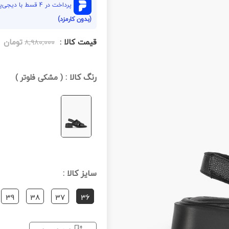
پرداخت در 4 قسط با دیجی‌پی هر قسط
(بدون کارمزد)
قیمت کالا :
تومان
۸,۹۸۰,۰۰۰
رنگ کالا :
(
مشکی فلوتر
)
سایز کالا :
39
38
37
36