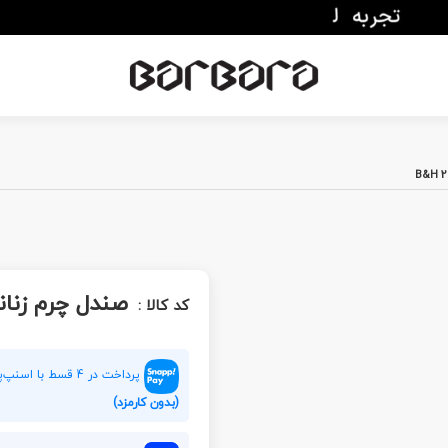
صندل چرم زنانه  2032
کد کالا :
پرداخت در 4 قسط با اسنپ‌پی هر قسط
(بدون کارمزد)