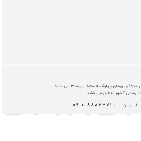
ات رسمی کشور تعطیل می باشد.
این :
0910-8887371