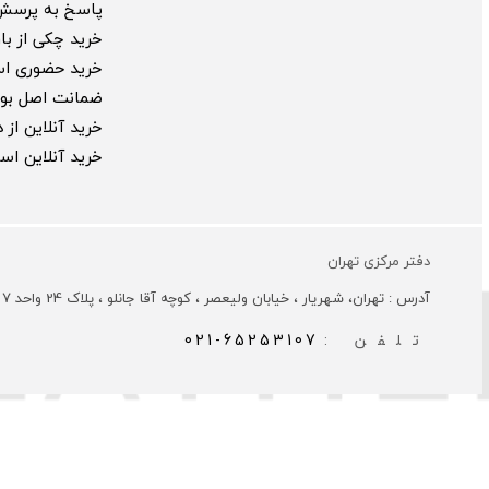
پاسخ به پرسش
خرید چکی از بارب
خرید حضوری ا
ضمانت اصل بود
خرید آنلاین از
خرید آنلاین ا
دفتر مرکزی تهران
آدرس : تهران، شهریار ، خیابان ولیعصر ، کوچه آقا جانلو ، پلاک 24 واحد 7
تلفن :
021-65253107