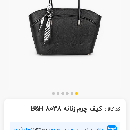
کیف چرم زنانه B&H 8038
کد کالا :
پرداخت در 4 قسط با اسنپ‌پی هر قسط
۱,۵۶۵,۰۰۰
تومان (بدون