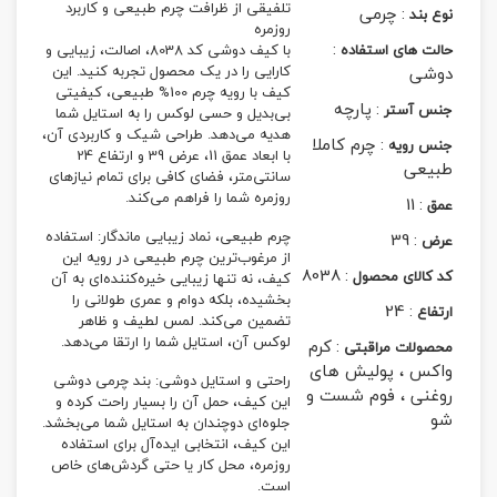
تلفیقی از ظرافت چرم طبیعی و کاربرد
:
چرمی
نوع بند
روزمره
:
حالت های استفاده
با کیف دوشی کد 8038، اصالت، زیبایی و
دوشی
کارایی را در یک محصول تجربه کنید. این
کیف با رویه چرم 100% طبیعی، کیفیتی
:
پارچه
جنس آستر
بی‌بدیل و حسی لوکس را به استایل شما
هدیه می‌دهد. طراحی شیک و کاربردی آن،
:
چرم کاملا
جنس رویه
با ابعاد عمق 11، عرض 39 و ارتفاع 24
طبیعی
سانتی‌متر، فضای کافی برای تمام نیازهای
روزمره شما را فراهم می‌کند.
11
:
عمق
چرم طبیعی، نماد زیبایی ماندگار: استفاده
39
:
عرض
از مرغوب‌ترین چرم طبیعی در رویه این
8038
:
کد کالای محصول
کیف، نه تنها زیبایی خیره‌کننده‌ای به آن
بخشیده، بلکه دوام و عمری طولانی را
24
:
ارتفاع
تضمین می‌کند. لمس لطیف و ظاهر
لوکس آن، استایل شما را ارتقا می‌دهد.
:
کرم
محصولات مراقبتی
واکس ، پولیش های
راحتی و استایل دوشی: بند چرمی دوشی
روغنی ، فوم شست و
این کیف، حمل آن را بسیار راحت کرده و
شو
جلوه‌ای دوچندان به استایل شما می‌بخشد.
این کیف، انتخابی ایده‌آل برای استفاده
روزمره، محل کار یا حتی گردش‌های خاص
است.