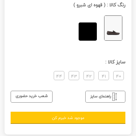
رنگ کالا :
(
قهوه ای شبرو
)
سایز کالا :
44
43
42
41
40
شعب خرید حضوری
راهنمای سایز
موجود شد خبرم کن