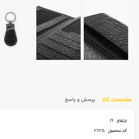
مشخصات کالا
پرسش و پاسخ
19
:
ارتفاع
2725
:
کد محصول