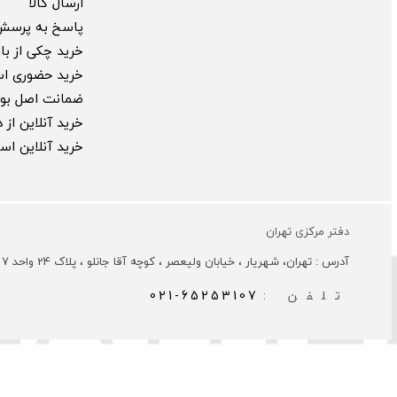
ارسال کالا
پاسخ به پرسش
خرید چکی از بارب
خرید حضوری ا
ضمانت اصل بود
خرید آنلاین از
خرید آنلاین ا
دفتر مرکزی تهران
آدرس : تهران، شهریار ، خیابان ولیعصر ، کوچه آقا جانلو ، پلاک 24 واحد 7
تلفن :
021-65253107