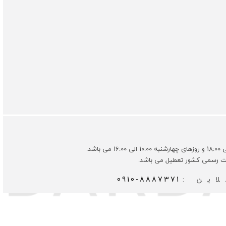
ات رسمی کشور تعطیل می باشد.
این :
0910-8887371