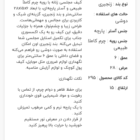
کیف مجلسی زنانه با رویه چرم کاملاً
:
زنجیری
نوع بند
طبیعی و آستر پارچه‌ای، با ابعاد 28x15x6
:
حالت های استفاده
سانتی‌متر و بند زنجیری، گزینه‌ای شیک و
دوشی
کاربردی برای مجالس و مهمانی‌هاست.
طراحی زیبا و چشم‌نواز، همراه با جزئیات
:
پارچه
جنس آستر
دقیق، این کیف رو به یک اکسسوری
جذاب برای تکمیل استایل مجلسی شما
:
چرم کاملا
جنس رویه
تبدیل می‌کنه. بند زنجیری اون امکان
طبیعی
استفاده به صورت دوشی رو فراهم می‌کنه
و فضای داخلی با عمق 6 سانتی‌متر برای
6
:
عمق
نگهداری لوازم ضروری مثل موبایل، کیف
28
:
پول کوچک و لوازم آرایش مناسبه.
عرض
295
:
کد کالای محصول
نکات نگهداری:
15
:
ارتفاع
برای حفظ ظاهر و دوام چرم، از تماس با
رطوبت و مواد شیمیایی قوی خودداری
کنید.
با یک پارچه نرم و کمی مرطوب تمیزش
کنید .
از قرار دادن در معرض نور مستقیم
خورشید یا حرارت بالا پرهیز کنید.