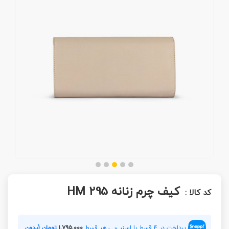
کیف چرم زنانه HM 295
کد کالا :
پرداخت در 4 قسط با اسنپ‌پی هر قسط
۱,۷۹۵,۰۰۰
تومان (بدون