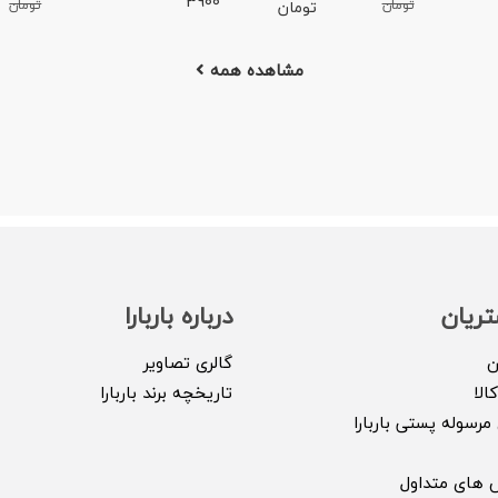
3900
تومان
تومان
تومان
مشاهده همه
ریان
درباره باربارا
ن
گالری تصاویر
الا
تاریخچه برند باربارا
مرسوله پستی باربارا
 های متداول