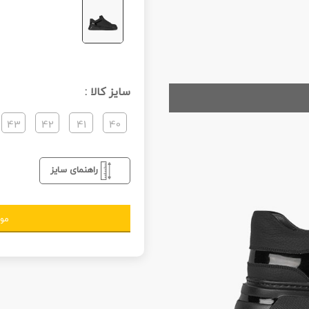
سایز کالا :
43
42
41
40
راهنمای سایز
مو