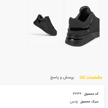
مشخصات کالا
پرسش و پاسخ
3236
:
کد محصول
:
ونس
سبک محصول