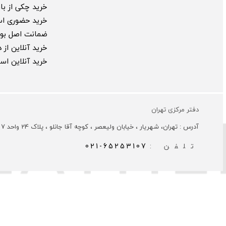
خرید چکی از بارب
خرید حضوری ا
ضمانت اصل بود
خرید آنلاین از
خرید آنلاین ا
دفتر مرکزی تهران
آدرس : تهران، شهریار ، خیابان ولیعصر ، کوچه آقا جانلو ، پلاک 24 واحد 7
تلفن :
021-65253107