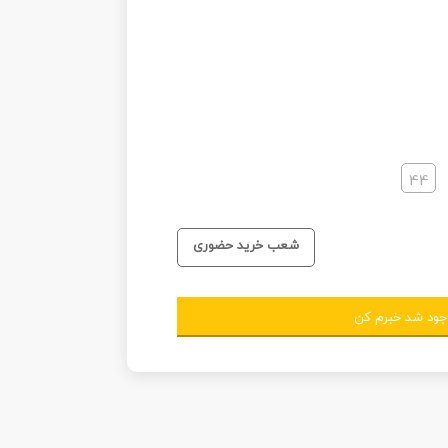
44
شعب خرید حضوری
جود شد خبرم کن