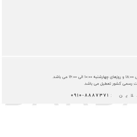
ات رسمی کشور تعطیل می باشد.
این :
0910-8887371