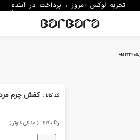
AM 32
کفش چرم مردانه 236
کد کالا :
رنگ کالا :
(
مشکی فلوتر
)