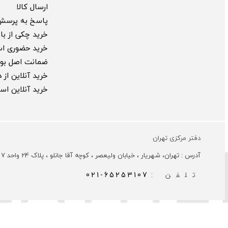
ارسال کالا
پاسخ به پرسش
خرید چکی از بارب
خرید حضوری ا
ضمانت اصل بود
خرید آنلاین از
خرید آنلاین ا
دفتر مرکزی تهران
آدرس : تهران، شهریار ، خیابان ولیعصر ، کوچه آقا جانلو ، پلاک 24 واحد 7
تلفن :
021-65253107