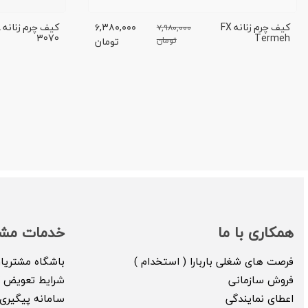
کیف چرم زنانه FX
۶,۳۸۰,۰۰۰
ک
۷,۹۸۰,۰۰۰
3070
Termeh
تومان
تومان
همکاری با ما
خدمات مشت
فرصت های شغلی باربارا ( استخدام )
باشگاه مشتریا
فروش سازمانی
شرایط تعویض ک
اعطای نمایندگی
سامانه پیگیری 