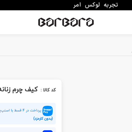
کیف چرم زنانه  2726
کد کالا :
پرداخت در 4 قسط با اسنپ‌پی هر قسط
(بدون کارمزد)