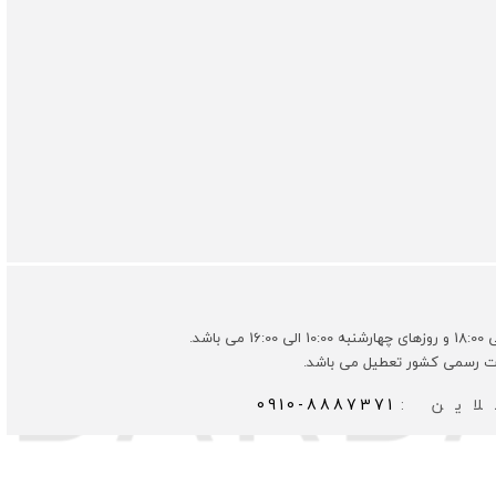
ات رسمی کشور تعطیل می باشد.
این :
0910-8887371