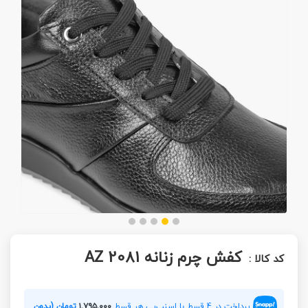
کفش چرم زنانه AZ 2081
کد کالا :
پرداخت در 4 قسط با اسنپ‌پی هر قسط
۱,۷۹۵,۰۰۰
تومان (بدون