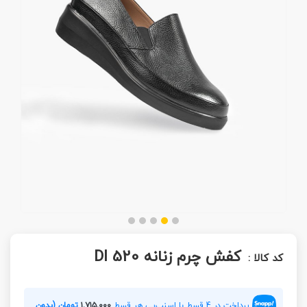
کفش چرم زنانه DI 520
کد کالا :
پرداخت در 4 قسط با اسنپ‌پی هر قسط
۱,۷۱۵,۰۰۰
تومان (بدون