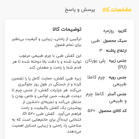
مشخصات کالا
پرسش و پاسخ
توضیحات کالا
:
روزمره
کاربرد
ترکیبی از راحتی، زیبایی و کیفیت بی‌نظیر
:
طبی
سبک محصول
برای تمام فصول.
3
:
ارتفاع پاشنه
این کفش طبی با چرم طبیعی مرغوب
:
پلی یورتان
جنس زیره
تولید شده و با دقت بالا دوخته شده تا هر
(PU)
قدم شما را راحت و مطمئن کند.
:
چرم کاملا
جنس رویه
زیره طبی کفش، حمایت کامل پا را تضمین
طبیعی
کرده و از خستگی در طول روز جلوگیری
می‌کند. هر جزئیات کفش، از جنس چرم تا
:
کاملا چرم
جنس آستر
دوخت ظریف، حس لوکس و خاص بودن را
و طبیعی
منتقل می‌کند و تجربه‌ای دلنشین از
پوشیدن یک کفش باکیفیت و راحت
520
:
کد کالای محصول
فراهم می‌آورد. کفش طبی DI 520،
انتخابی ایده‌آل برای خانم‌هایی است که به
سلامتی پا، راحتی و زیبایی استایل اهمیت
می‌دهند.