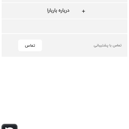
درباره باربارا
تماس
تماس با پشتیبانی
تمامی حقوق مادی و معنوی این سایت متعلق به فروشگاه چرم
باربارا می باشد
طراحی و توسعه توسط گیو