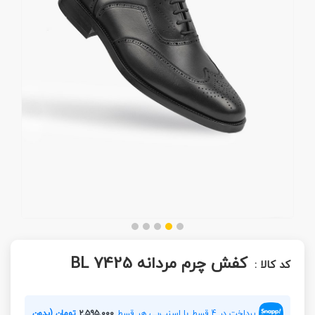
کفش چرم مردانه BL 7425
کد کالا :
پرداخت در 4 قسط با اسنپ‌پی هر قسط
۲,۵۹۵,۰۰۰
تومان (بدون