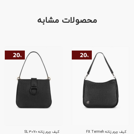
محصولات مشابه
کیف چرم زنانه FX Termeh
کیف چرم زنانه SL 3070