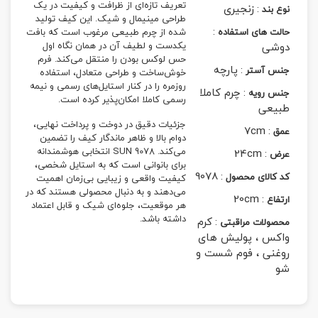
تعریف تازه‌ای از ظرافت و کیفیت در یک
:
زنجیری
نوع بند
طراحی مینیمال و شیک. این کیف تولید
:
حالت های استفاده
شده از چرم طبیعی مرغوب است که بافت
دوشی
یکدست و لطیف آن در همان نگاه اول
حس لوکس بودن را منتقل می‌کند. فرم
:
پارچه
جنس آستر
خوش‌ساخت و طراحی متعادل، استفاده
روزمره را در کنار استایل‌های رسمی و نیمه
:
چرم کاملا
جنس رویه
رسمی کاملا امکان‌پذیر کرده است.
طبیعی
جزئیات دقیق در دوخت و پرداخت نهایی،
7cm
:
عمق
دوام بالا و ظاهر ماندگار کیف را تضمین
می‌کند. SUN 9078 انتخابی هوشمندانه
24cm
:
عرض
برای بانوانی است که به استایل شخصی،
9078
:
کد کالای محصول
کیفیت واقعی و زیبایی بی‌زمان اهمیت
می‌دهند و به دنبال محصولی هستند که در
20cm
:
ارتفاع
هر موقعیت، جلوه‌ای شیک و قابل اعتماد
داشته باشد.
:
کرم
محصولات مراقبتی
واکس ، پولیش های
روغنی ، فوم شست و
شو