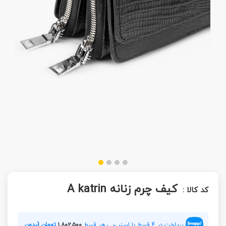
کیف چرم زنانه A katrin
کد کالا :
پرداخت در 4 قسط با اسنپ‌پی هر قسط
۱,۸۰۲,۵۰۰
تومان (بدون