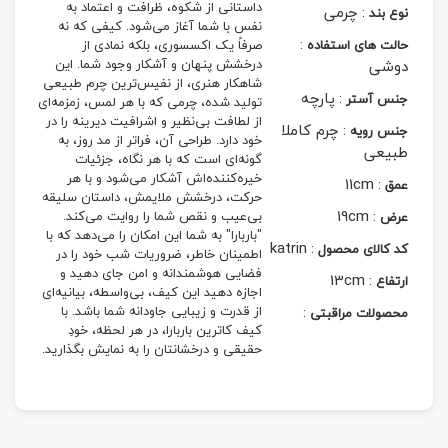
داستانی از شکوه، ظرافت و اعتماد به
:
چرمی
نوع بند
نفس با شما آغاز می‌شود. کیفی که نه
:
حالت های استفاده
صرفاً یک اکسسوری، بلکه نمادی از
دوشی
درخشش پنهان و آشکار وجود شما. این
شاهکار هنری، از نفیس‌ترین چرم طبیعی
:
پارچه
جنس آستر
تولید شده، چرمی که با هر لمس، زمزمه‌ای
از لطافت بی‌نظیر و اشرافیت دیرینه را در
:
چرم کاملا
جنس رویه
خود دارد. طراحی آن، فراتر از مد روز، به
طبیعی
گونه‌ای است که با هر نگاه، جزئیات
خیره‌کننده‌اش آشکار می‌شود و با هر
11cm
:
عمق
حرکت، درخشش ملایمش، داستان سلیقه
19cm
:
بی‌عیب و نقص شما را روایت می‌کند.
عرض
"باربارا" به شما این امکان را می‌دهد که با
katrin
:
کد کالای محصول
اطمینان خاطر، ضروریات شب خود را در
فضایی هوشمندانه و امن جای دهید و
13cm
:
ارتفاع
اجازه دهید این کیف، بی‌واسطه، بیانیه‌ای
:
از قدرت و زیبایی جاودانه شما باشد. با
محصولات مراقبتی
کیف کاترین باربارا، در هر لحظه، خودِ
حقیقی و درخشانتان را به نمایش بگذارید.