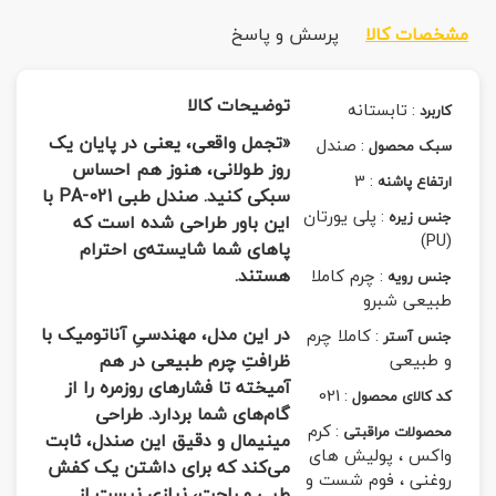
مشخصات کالا
پرسش و پاسخ
توضیحات کالا
:
تابستانه
کاربرد
«تجمل واقعی، یعنی در پایان یک
:
صندل
سبک محصول
روز طولانی، هنوز هم احساس
3
:
ارتفاع پاشنه
سبکی کنید. صندل طبی PA-021 با
:
پلی یورتان
جنس زیره
این باور طراحی شده است که
(PU)
پاهای شما شایسته‌ی احترام
هستند.
:
چرم کاملا
جنس رویه
طبیعی شبرو
در این مدل، مهندسیِ آناتومیک با
:
کاملا چرم
جنس آستر
و طبیعی
ظرافتِ چرم طبیعی در هم
آمیخته تا فشارهای روزمره را از
021
:
کد کالای محصول
گام‌های شما بردارد. طراحی
:
کرم
محصولات مراقبتی
مینیمال و دقیق این صندل، ثابت
واکس ، پولیش های
می‌کند که برای داشتن یک کفش
روغنی ، فوم شست و
طبی و راحت، نیازی نیست از