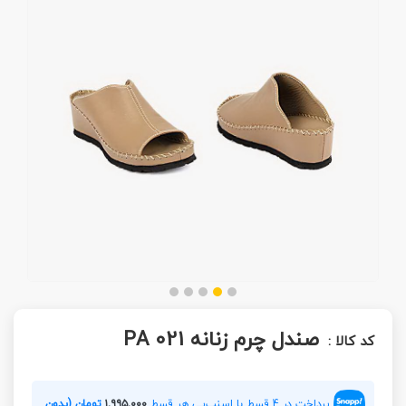
صندل چرم زنانه PA 021
کد کالا :
پرداخت در 4 قسط با اسنپ‌پی هر قسط
۱,۹۹۵,۰۰۰
تومان (بدون