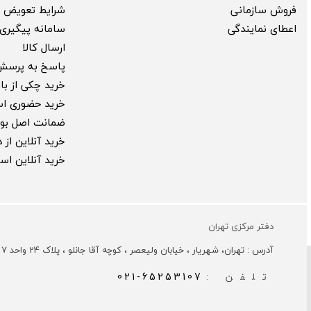
فروش سازمانی
شرایط تعویض ک
اعطای نمایندگی
سامانه پیگیری 
ارسال کالا
پاسخ به پرسش
خرید چکی از بارب
خرید حضوری ا
ضمانت اصل بود
خرید آنلاین از
خرید آنلاین ا
دفتر مرکزی تهران
آدرس : تهران، شهریار ، خیابان ولیعصر ، کوچه آقا جانلو ، پلاک 24 واحد 7
تلفن :
021-65253107