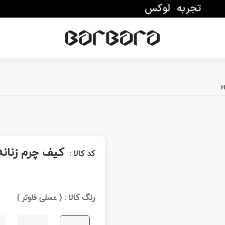
کیف چرم زنانه G 2012
کد کالا :
رنگ کالا :
(
عسلی فلوتر
)