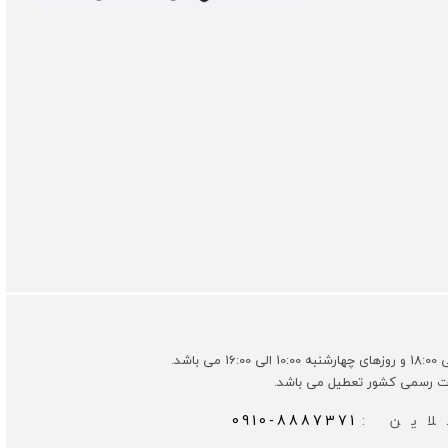
ات رسمی کشور تعطیل می باشد.
این :
0910-8887371