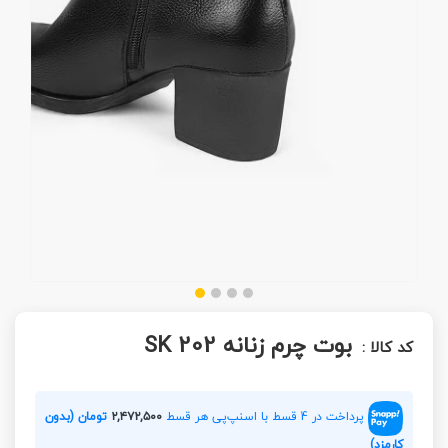
بوت چرم زنانه SK 202
کد کالا :
پرداخت در 4 قسط با اسنپ‌پی هر قسط
۲,۴۷۲,۵۰۰
تومان (بدون
کارمزد)