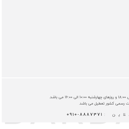
ات رسمی کشور تعطیل می باشد.
این :
0910-8887371