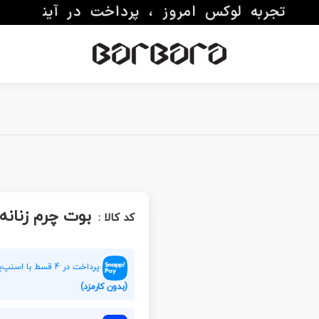
بوت چرم زنانه R 3141
کد کالا :
پرداخت در 4 قسط با اسنپ‌پی هر قسط
(بدون کارمزد)