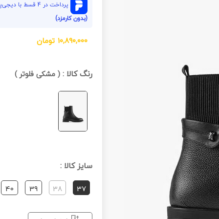
پرداخت در 4 قسط با دیجی‌پی هر قسط
(بدون کارمزد)
۱۰,۸۹۰,۰۰۰
تومان
رنگ کالا :
(
مشکی فلوتر
)
سایز کالا :
40
39
38
37