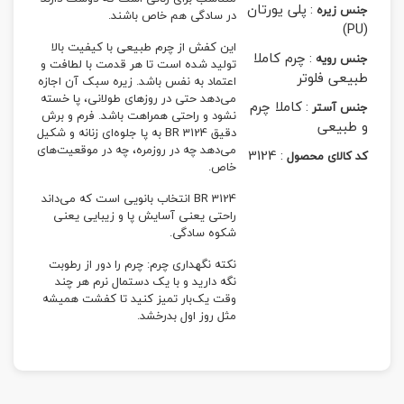
:
پلی یورتان
جنس زیره
در سادگی هم خاص باشند.
(PU)
این کفش از چرم طبیعی با کیفیت بالا
:
چرم کاملا
جنس رویه
تولید شده است تا هر قدمت با لطافت و
طبیعی فلوتر
اعتماد به نفس باشد. زیره سبک آن اجازه
می‌دهد حتی در روزهای طولانی، پا خسته
:
کاملا چرم
جنس آستر
نشود و راحتی همراهت باشد.‌ فرم و برش
و طبیعی
دقیق BR 3124 به پا جلوه‌ای زنانه و شکیل
می‌دهد چه در روزمره، چه در موقعیت‌های
3124
:
کد کالای محصول
خاص.
BR 3124 انتخاب بانویی است که می‌داند
راحتی یعنی آسایش پا و زیبایی یعنی
شکوه سادگی.
نکته نگهداری چرم: چرم را دور از رطوبت
نگه دارید و با یک دستمال نرم هر چند
وقت یک‌بار تمیز کنید تا کفشت همیشه
مثل روز اول بدرخشد.