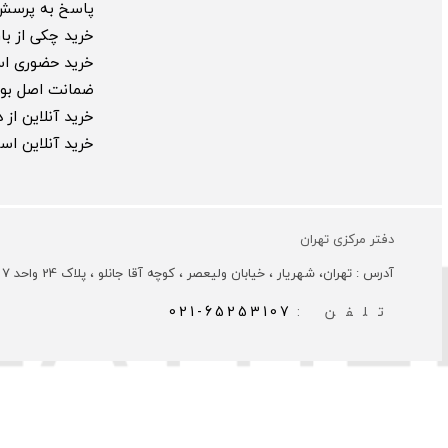
پاسخ به پرسش
خرید چکی از بارب
خرید حضوری ا
ضمانت اصل بود
خرید آنلاین از
خرید آنلاین ا
دفتر مرکزی تهران
آدرس : تهران، شهریار ، خیابان ولیعصر ، کوچه آقا جانلو ، پلاک 24 واحد 7
تلفن :
021-65253107