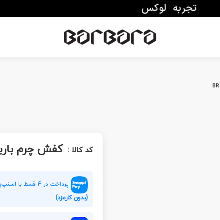
کفش چرم باربارا 117
کد کالا :
پرداخت در 4 قسط با اسنپ‌پی هر قسط
(بدون کارمزد)