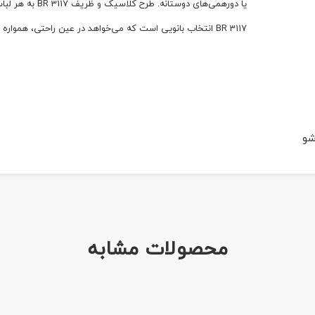
یا دورهمی‌های دوستانه. طرح کلاسیک و ظریف BR 3117 به هر لباسی می‌نشیند؛ چه کت‌ شلوار رسمی، چه شلوار جین یا دامن ساده.
BR 3117 انتخاب بانویی است که می‌خواهد در عین راحتی، همواره شیک و باوقار باشد.
شو
محصولات مشابه