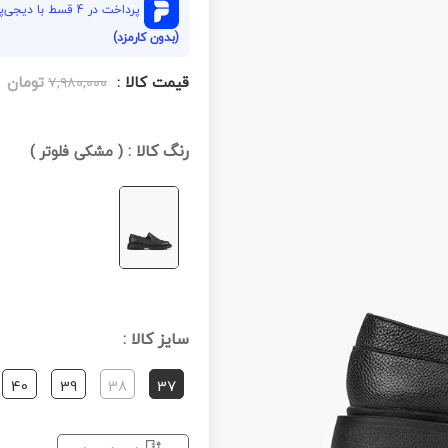
پرداخت در 4 قسط با دیجی‌پی هر قسط
(بدون کارمزد)
قیمت کالا :
تومان
۷,۹۸۰,۰۰۰
رنگ کالا :
(
مشکی فلوتر
)
سایز کالا :
40
39
38
37