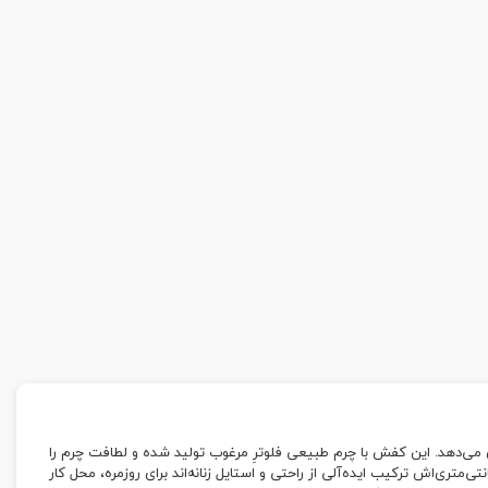
ن می‌دهد. این کفش با چرم طبیعی فلوترِ مرغوب تولید شده و لطافت چرم را
گامی به تو هدیه می‌دهد. زیره PU سبک و پاشنه حدود ۴ سانتی‌متری‌اش ترکیب ایده‌آلی از راحتی و استایل زنانه‌اند برای روزمره، محل کار