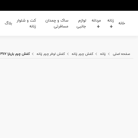
زنانه
مردانه
لوازم
ساک و چمدان
کت و شلوار
خانه
بلاگ
جانبی
مسافرتی
زنانه
صفحه اصلی
زنانه
کفش چرم زنانه
کفش لوفر چرم زنانه
کفش چرم باربارا BR 3117