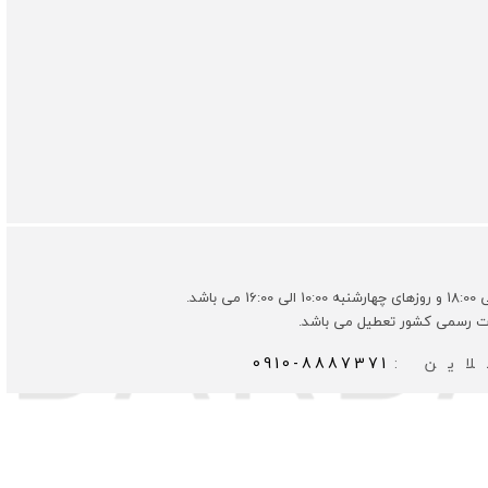
ات رسمی کشور تعطیل می باشد.
این :
0910-8887371