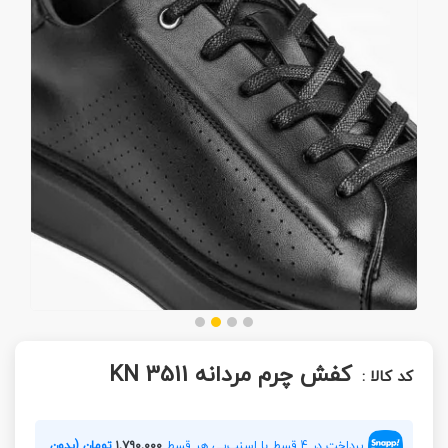
کفش چرم مردانه KN 3511
کد کالا :
پرداخت در 4 قسط با اسنپ‌پی هر قسط
۱,۷۹۰,۰۰۰
تومان (بدون