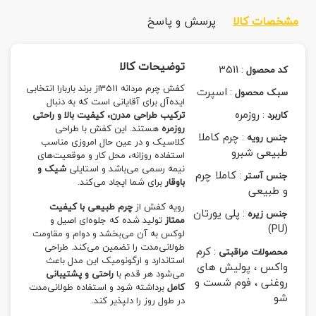
مشخصات کالا
پرسش و پاسخ
توضیحات کالا
3511
:
کد محصول
کفش چرم مردانه 3511از برند باربارا انتخابی
:
اسپرت
سبک محصول
ایده‌آل برای آقایانی است که به دنبال
:
روزمره
کاربرد
ترکیب طراحی مدرن، کیفیت بالا و راحتی
روزمره
هستند. این کفش با طراحی
:
چرم کاملا
جنس رویه
کلاسیک و در عین حال امروزی مناسب
طبیعی شبرو
استفاده روزانه، محل کار و موقعیت‌های
نیمه رسمی می‌باشد و استایلی
شیک و
:
کاملا چرم
جنس آستر
باوقار
برای شما ایجاد می‌کند.
و طبیعی
رویه کفش از
چرم طبیعی با کیفیت
:
پلی یورتان
جنس زیره
ممتاز
تولید شده که جلوه‌ای اصیل و
(PU)
لوکس به آن می‌بخشد و دوام و مقاومت
طولانی‌مدت را تضمین می‌کند. طراحی
:
کرم
محصولات مراقبتی
استاندارد و ارگونومیک این مدل باعث
واکس ، پولیش های
می‌شود هر قدم با
راحتی و پشتیبانی
روغنی ، فوم شست و
کامل
برداشته شود و استفاده طولانی‌مدت
شو
در طول روز را دلپذیر کند.