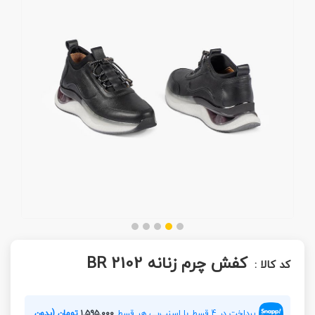
کفش چرم زنانه BR 2102
کد کالا :
پرداخت در 4 قسط با اسنپ‌پی هر قسط
۱,۵۹۵,۰۰۰
تومان (بدون