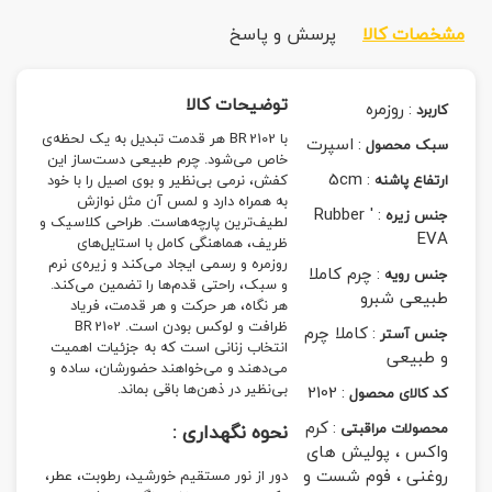
مشخصات کالا
پرسش و پاسخ
توضیحات کالا
:
روزمره
کاربرد
با BR 2102 هر قدمت تبدیل به یک لحظه‌ی
:
اسپرت
سبک محصول
خاص می‌شود. چرم طبیعی دست‌ساز این
5cm
:
ارتفاع پاشنه
کفش، نرمی بی‌نظیر و بوی اصیل را با خود
به همراه دارد و لمس آن مثل نوازش
Rubber '
:
جنس زیره
لطیف‌ترین پارچه‌هاست. طراحی کلاسیک و
EVA
ظریف، هماهنگی کامل با استایل‌های
روزمره و رسمی ایجاد می‌کند و زیره‌ی نرم
:
چرم کاملا
جنس رویه
و سبک، راحتی قدم‌ها را تضمین می‌کند.
طبیعی شبرو
هر نگاه، هر حرکت و هر قدمت، فریاد
ظرافت و لوکس بودن است. BR 2102
:
کاملا چرم
جنس آستر
انتخاب زنانی است که به جزئیات اهمیت
و طبیعی
می‌دهند و می‌خواهند حضورشان، ساده و
بی‌نظیر در ذهن‌ها باقی بماند.
2102
:
کد کالای محصول
:
کرم
محصولات مراقبتی
نحوه نگهداری :
واکس ، پولیش های
روغنی ، فوم شست و
دور از نور مستقیم خورشید، رطوبت، عطر،