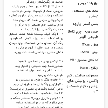
اصالت در رنگین‌کمان روزمرگی
:
چرمی
نوع بند
> مدل ۲۱۱ از کلکسیون معتبر چرم باربارا،
:
حالت های استفاده
تعریفی است از کیفیت لوکس در قالب
دوشی
استفاده روزانه. این مدل برای بانوان فعال و
شیک‌پوشی طراحی شده که می‌خواهند
:
پارچه
جنس آستر
دوام بی‌نظیر چرم طبیعی را با انرژی و
جذابیت رنگ‌های روز ترکیب کنند.
:
چرم کاملا
جنس رویه
> ۲۱۱ یک کیف نیست؛ نقطه عطف استایل
طبیعی فلوتر
روزانه شماست. هر روز با کیفی که طرح و
رنگ آن امضای خاص شماست، وارد میدان
12cm
:
عمق
شوید و در عین حال، از کاربری عالی و
25cm
:
فضای داخلی مهندسی‌شده لذت ببرید.
عرض
211
:
کد کالای محصول
> * لوکس بودن در دسترس: کیفیت
تضمین‌شده چرم طبیعی و اعتبار برند
18cm
:
ارتفاع
باربارا در قالبی مناسب برای استفاده
:
کرم
طولانی مدت روزمره.
محصولات مراقبتی
> * جادوی رنگ و طرح: در دسترس در
واکس ، پولیش های
متنوع‌ترین رنگ‌بندی‌ها و طرح‌های چرم
روغنی ، فوم شست و
خاص (مانند بافت‌های حصیری یا برجسته)
شو
تا کاملاً با شخصیت شما هماهنگ شود.
> * دوام و کاربری روزمره: ساختار محکم و
چرم مقاوم که در برابر استفاده مداوم
روزانه، زیبایی خود را حفظ کرده و با