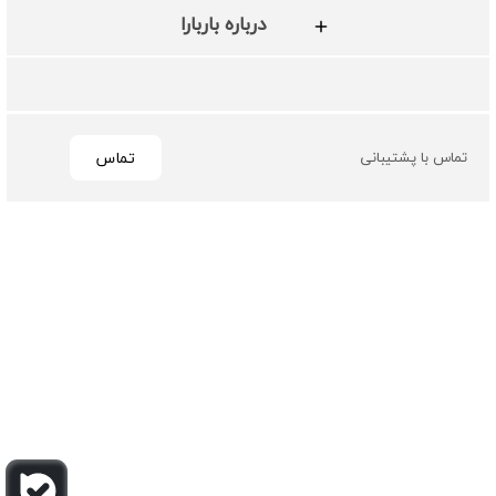
درباره باربارا
تماس
تماس با پشتیبانی
تمامی حقوق مادی و معنوی این سایت متعلق به فروشگاه چرم
باربارا می باشد
طراحی و توسعه توسط گیو