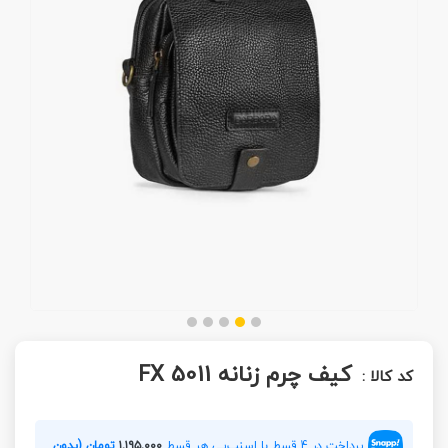
کیف چرم زنانه FX 5011
کد کالا :
پرداخت در 4 قسط با اسنپ‌پی هر قسط
۱,۱۹۵,۰۰۰
تومان (بدون