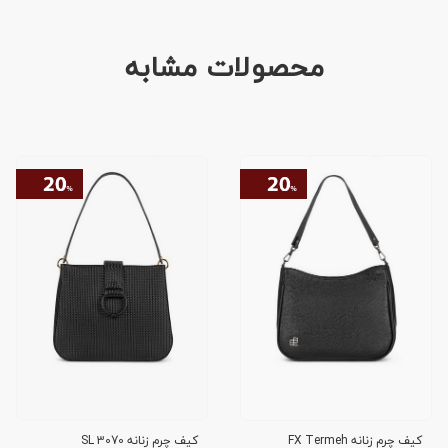
محصولات مشابه
کیف چرم زنانه FX Termeh
کیف چرم زنانه SL 3070