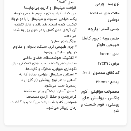
مدل "5011"
:
چرمی
نوع بند
ظرافت مینیمال و کاربرد بی‌نهایت!
:
حالت های استفاده
این کیف کراس‌بادی با چرم طبیعی درجه
دوشی
یک، طراحی اسپرت و مینیمال را با دوام بالا
ترکیب کرده است. بند بلند و قابل تنظیم
:
پارچه
جنس آستر
آن آزادی عمل کامل را در طول روز به شما
می‌دهد.
:
چرم کاملا
جنس رویه
ویژگی‌های اصلی:
طبیعی فلوتر
* چرم طبیعی نرم: سبک، بادوام و مقاوم
در برابر سایش روزمره.
10cm
:
عمق
* تفکیک هوشمندانه: فضای داخلی
17cm
:
سازمان‌دهی‌شده با جیب‌های تفکیکی برای
عرض
نگهداری موبایل، مدارک و کارت‌ها.
5011
:
کد کالای محصول
* استایل مینیمال: طراحی ساده که به
آسانی با هر نوع پوشش (از کژوال تا
22cm
:
ارتفاع
رسمی) ست می‌شود.
:
کرم
* حمل آسان: ایده‌آل برای استفاده
محصولات مراقبتی
کراس‌بادی و حفظ آزادی دست‌ها.
واکس ، پولیش های
همراهی که با شما رشد می‌کند و با گذشت
روغنی ، فوم شست و
زمان زیباتر می‌شود.
شو