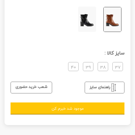
سایز کالا :
40
39
38
37
شعب خرید حضوری
راهنمای سایز
موجود شد خبرم کن