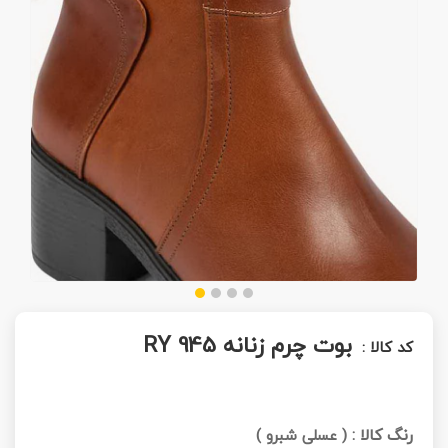
بوت چرم زنانه RY 945
کد کالا :
رنگ کالا :
(
عسلی شبرو
)