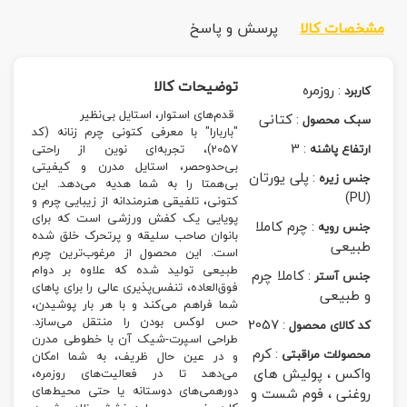
مشخصات کالا
پرسش و پاسخ
توضیحات کالا
:
روزمره
کاربرد
قدم‌های استوار، استایل بی‌نظیر
:
کتانی
سبک محصول
"باربارا" با معرفی کتونی چرم زنانه (کد
3
:
ارتفاع پاشنه
2057)، تجربه‌ای نوین از راحتی
بی‌حدوحصر، استایل مدرن و کیفیتی
:
پلی یورتان
جنس زیره
بی‌همتا را به شما هدیه می‌دهد. این
(PU)
کتونی، تلفیقی هنرمندانه از زیبایی چرم و
پویایی یک کفش ورزشی است که برای
:
چرم کاملا
جنس رویه
بانوان صاحب سلیقه و پرتحرک خلق شده
طبیعی
است. این محصول از مرغوب‌ترین چرم
طبیعی تولید شده که علاوه بر دوام
:
کاملا چرم
جنس آستر
فوق‌العاده، تنفس‌پذیری عالی را برای پاهای
و طبیعی
شما فراهم می‌کند و با هر بار پوشیدن،
حس لوکس بودن را منتقل می‌سازد.
2057
:
کد کالای محصول
طراحی اسپرت-شیک آن با خطوطی مدرن
:
کرم
محصولات مراقبتی
و در عین حال ظریف، به شما امکان
واکس ، پولیش های
می‌دهد تا در فعالیت‌های روزمره،
دورهمی‌های دوستانه یا حتی محیط‌های
روغنی ، فوم شست و