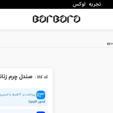
صندل چرم زنانه 6004
کد کالا :
پرداخت در 4 قسط با اسنپ‌پی هر قسط
(بدون کارمزد)