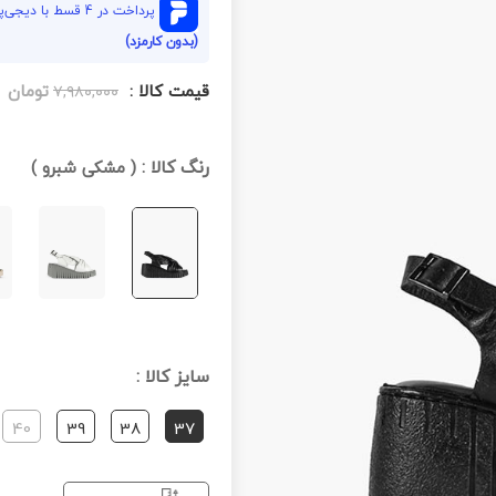
پرداخت در 4 قسط با دیجی‌پی هر قسط
(بدون کارمزد)
قیمت کالا :
تومان
۷,۹۸۰,۰۰۰
رنگ کالا :
(
مشکی شبرو
)
سایز کالا :
40
39
38
37