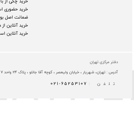
خرید چکی از بارب
خرید حضوری ا
ضمانت اصل بود
خرید آنلاین از
خرید آنلاین ا
دفتر مرکزی تهران
آدرس : تهران، شهریار ، خیابان ولیعصر ، کوچه آقا جانلو ، پلاک 24 واحد 7
تلفن :
021-65253107