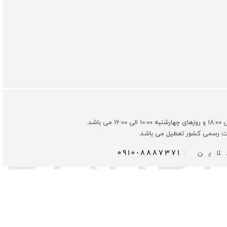
ات رسمی کشور تعطیل می باشد.
این :
0910-8887371