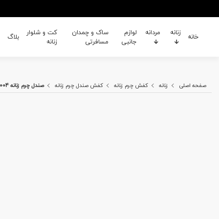
زنانه
مردانه
لوازم
ساک و چمدان
کت و شلوار
خانه
بلاگ
جانبی
مسافرتی
زنانه
صفحه اصلی
زنانه
کفش چرم زنانه
کفش صندل چرم زنانه
صندل چرم زنانه BR 6004