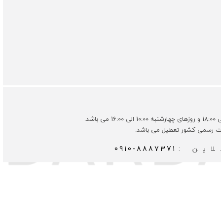
ات رسمی کشور تعطیل می باشد.
این :
0910-8887371