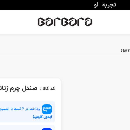
صندل چرم زنانه  2028
کد کالا :
پرداخت در 4 قسط با اسنپ‌پی هر قسط
(بدون کارمزد)