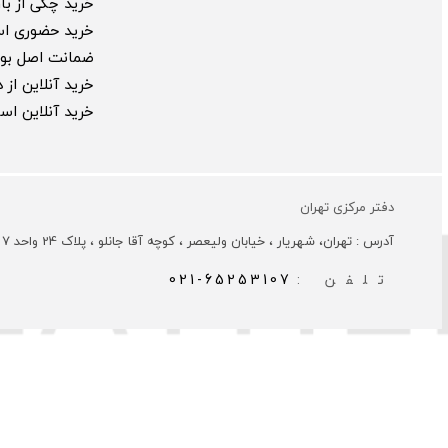
خرید چکی از بارب
خرید حضوری ا
ضمانت اصل بود
خرید آنلاین از
خرید آنلاین ا
دفتر مرکزی تهران
آدرس : تهران، شهریار ، خیابان ولیعصر ، کوچه آقا جانلو ، پلاک 24 واحد 7
تلفن :
021-65253107