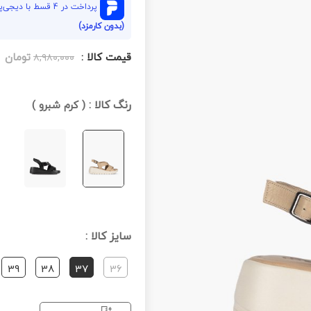
پرداخت در 4 قسط با دیجی‌پی هر قسط
(بدون کارمزد)
قیمت کالا :
تومان
۸,۹۸۰,۰۰۰
رنگ کالا :
(
کرم شبرو
)
سایز کالا :
39
38
37
36