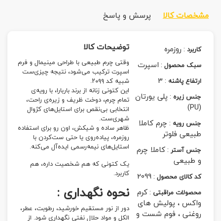
مشخصات کالا
پرسش و پاسخ
توضیحات کالا
:
روزمره
کاربرد
وقتی چرم طبیعی با طراحی مینیمال و فرم
:
اسپرت
سبک محصول
اسپرت ترکیب می‌شود، نتیجه چیزی‌ست
3
:
ارتفاع پاشنه
شبیه کد ۲۰۹۹.
این کتونی زنانه از برند باربارا، با رویه‌ی
:
پلی یورتان
جنس زیره
تمام چرم، دوخت ظریف و زیره‌ی راحت،
(PU)
انتخابی بی‌نقص برای استایل‌های کژوال
شهری‌ست.
:
چرم کاملا
جنس رویه
ظاهر ساده و شیکش، اون رو برای استفاده
طبیعی فلوتر
روزمره، پیاده‌روی یا حتی ست‌کردن با
استایل‌های نیمه‌رسمی ایده‌آل می‌کنه.
:
کاملا چرم
جنس آستر
و طبیعی
یک کتونی که هم شخصیت داره، هم
کاربرد.
2099
:
کد کالای محصول
نحوه نگهداری :
:
کرم
محصولات مراقبتی
واکس ، پولیش های
دور از نور مستقیم خورشید، رطوبت، عطر،
روغنی ، فوم شست و
الکل و مواد حلال نفتی نگهداری شود. از