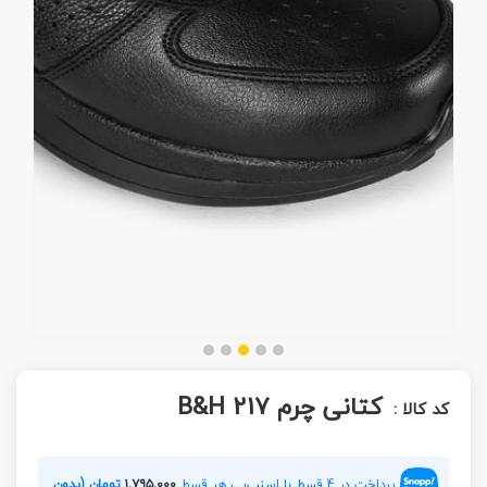
کتانی چرم B&H 217
کد کالا :
پرداخت در 4 قسط با اسنپ‌پی هر قسط
۱,۷۹۵,۰۰۰
تومان (بدون