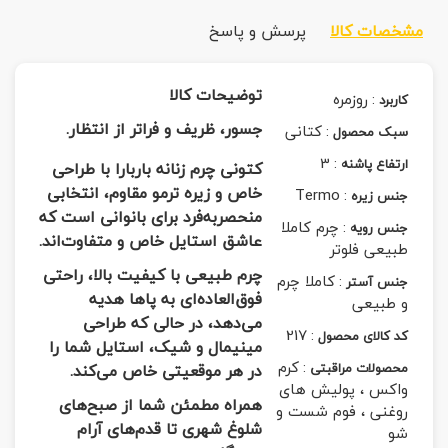
مشخصات کالا
پرسش و پاسخ
توضیحات کالا
:
روزمره
کاربرد
جسور، ظریف و فراتر از انتظار.
:
کتانی
سبک محصول
3
:
ارتفاع پاشنه
کتونی چرم زنانه باربارا با طراحی
خاص و زیره ترمو مقاوم، انتخابی
Termo
:
جنس زیره
منحصربه‌فرد برای بانوانی است که
:
چرم کاملا
جنس رویه
عاشق استایل خاص و متفاوت‌اند.
طبیعی فلوتر
چرم طبیعی با کیفیت بالا، راحتی
:
کاملا چرم
جنس آستر
فوق‌العاده‌ای به پاها هدیه
و طبیعی
می‌دهد، در حالی که طراحی
217
:
کد کالای محصول
مینیمال و شیک، استایل شما را
:
کرم
محصولات مراقبتی
در هر موقعیتی خاص می‌کند.
واکس ، پولیش های
همراه مطمئن شما از صبح‌های
روغنی ، فوم شست و
شلوغ شهری تا قدم‌های آرام
شو