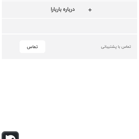
درباره باربارا
تماس
تماس با پشتیبانی
تمامی حقوق مادی و معنوی این سایت متعلق به فروشگاه چرم
باربارا می باشد
طراحی و توسعه توسط گیو