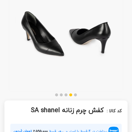
کفش چرم زنانه SA shanel
کد کالا :
پرداخت در 4 قسط با اسنپ‌پی هر قسط
۲,۵۹۵,۰۰۰
تومان (بدون