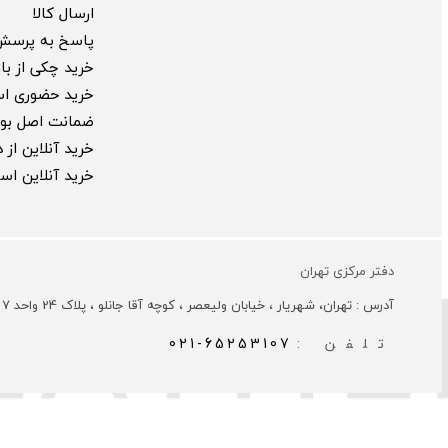
ارسال کالا
پاسخ به پرسش
خرید چکی از بارب
خرید حضوری ا
ضمانت اصل بود
خرید آنلاین از
خرید آنلاین ا
دفتر مرکزی تهران
آدرس : تهران، شهریار ، خیابان ولیعصر ، کوچه آقا جانلو ، پلاک 24 واحد 7
تلفن :
021-65253107