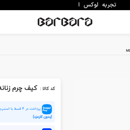
کیف چرم زنانه D 220
کد کالا :
پرداخت در 4 قسط با اسنپ‌پی هر قسط
(بدون کارمزد)