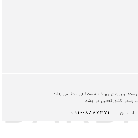
ات رسمی کشور تعطیل می باشد.
این :
0910-8887371