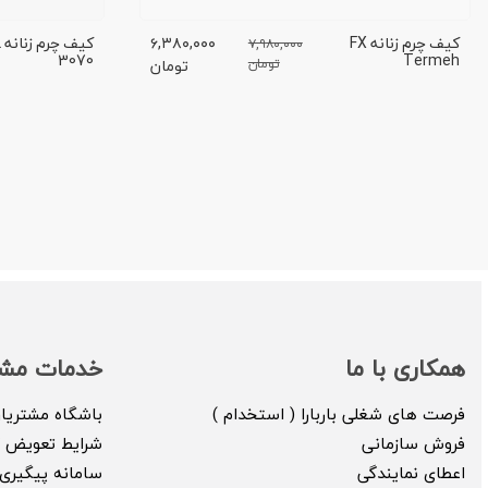
کیف چرم زنانه FX
۶,۳۸۰,۰۰۰
ک
۷,۹۸۰,۰۰۰
3070
Termeh
تومان
تومان
همکاری با ما
خدمات مشت
فرصت های شغلی باربارا ( استخدام )
باشگاه مشتریا
فروش سازمانی
شرایط تعویض ک
اعطای نمایندگی
سامانه پیگیری 